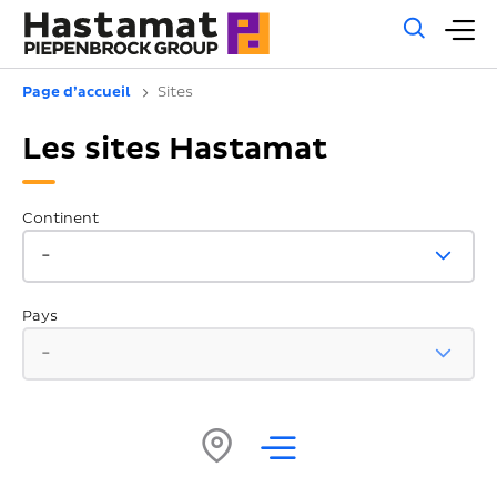
Rech
M
géné
pr
Page d’accueil
Sites
Les sites Hastamat
Continent
Pays
Carte
Liste