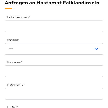
Anfragen an Hastamat Falklandinseln
Allgemeine
Unternehmen
*
Anfrage
Anrede
*
Vorname
*
Nachname
*
E-Mail
*