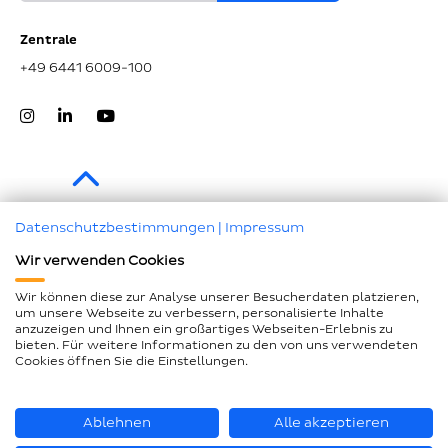
Zentrale
+49 6441 6009-100
Zum Seitenanfang
Datenschutzbestimmungen
|
Impressum
Wir verwenden Cookies
Impressum
Datenschutz
Wir können diese zur Analyse unserer Besucherdaten platzieren,
um unsere Webseite zu verbessern, personalisierte Inhalte
Compliance
anzuzeigen und Ihnen ein großartiges Webseiten-Erlebnis zu
bieten. Für weitere Informationen zu den von uns verwendeten
AEB und LkSG
Cookies öffnen Sie die Einstellungen.
Barrierefreiheitserklärung
Seitenübersicht
Ablehnen
Alle akzeptieren