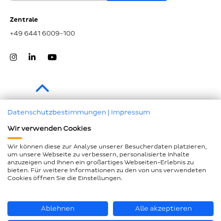
Zentrale
+49 6441 6009-100
Zum Seitenanfang
Datenschutzbestimmungen
|
Impressum
Wir verwenden Cookies
Impressum
Datenschutz
Wir können diese zur Analyse unserer Besucherdaten platzieren,
um unsere Webseite zu verbessern, personalisierte Inhalte
Compliance
anzuzeigen und Ihnen ein großartiges Webseiten-Erlebnis zu
bieten. Für weitere Informationen zu den von uns verwendeten
AEB und LkSG
Cookies öffnen Sie die Einstellungen.
Barrierefreiheitserklärung
Seitenübersicht
Ablehnen
Alle akzeptieren