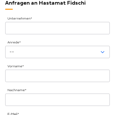
Anfragen an Hastamat Fidschi
Allgemeine
Unternehmen
*
Anfrage
Anrede
*
Vorname
*
Nachname
*
E-Mail
*