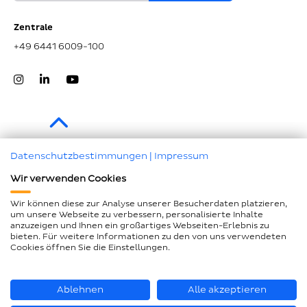
Zentrale
+49 6441 6009-100
Zum Seitenanfang
Datenschutzbestimmungen
|
Impressum
Wir verwenden Cookies
Impressum
Datenschutz
Wir können diese zur Analyse unserer Besucherdaten platzieren,
um unsere Webseite zu verbessern, personalisierte Inhalte
Compliance
anzuzeigen und Ihnen ein großartiges Webseiten-Erlebnis zu
bieten. Für weitere Informationen zu den von uns verwendeten
AEB und LkSG
Cookies öffnen Sie die Einstellungen.
Barrierefreiheitserklärung
Seitenübersicht
Ablehnen
Alle akzeptieren