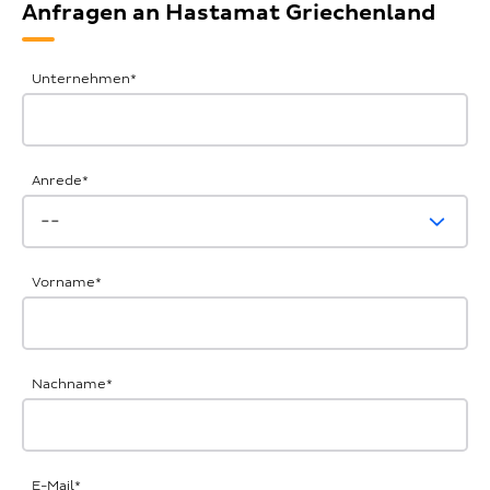
Anfragen an Hastamat Griechenland
Allgemeine
Unternehmen
*
Anfrage
Anrede
*
Vorname
*
Nachname
*
E-Mail
*