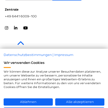
Zentrale
+49 6441 6009-100
Zum Seitenanfang
Datenschutzbestimmungen
|
Impressum
Wir verwenden Cookies
Impressum
Datenschutz
Wir können diese zur Analyse unserer Besucherdaten platzieren,
um unsere Webseite zu verbessern, personalisierte Inhalte
Compliance
anzuzeigen und Ihnen ein großartiges Webseiten-Erlebnis zu
bieten. Für weitere Informationen zu den von uns verwendeten
AEB und LkSG
Cookies öffnen Sie die Einstellungen.
Barrierefreiheitserklärung
Seitenübersicht
Ablehnen
Alle akzeptieren