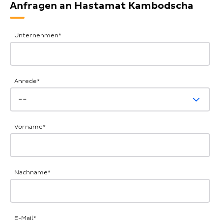
Anfragen an Hastamat Kambodscha
Allgemeine
Unternehmen
*
Anfrage
Anrede
*
Vorname
*
Nachname
*
E-Mail
*