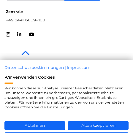
Zentrale
+49 6441 6009-100
Zum Seitenanfang
Datenschutzbestimmungen
|
Impressum
Wir verwenden Cookies
Impressum
Datenschutz
Wir können diese zur Analyse unserer Besucherdaten platzieren,
um unsere Webseite zu verbessern, personalisierte Inhalte
Compliance
anzuzeigen und Ihnen ein großartiges Webseiten-Erlebnis zu
bieten. Für weitere Informationen zu den von uns verwendeten
AEB und LkSG
Cookies öffnen Sie die Einstellungen.
Barrierefreiheitserklärung
Seitenübersicht
Ablehnen
Alle akzeptieren