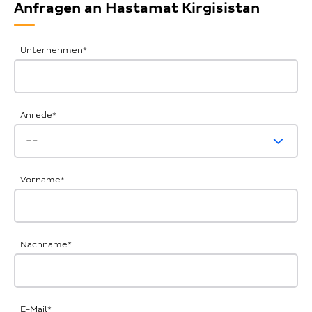
Anfragen an Hastamat Kirgisistan
Allgemeine
Unternehmen
*
Anfrage
Anrede
*
Vorname
*
Nachname
*
E-Mail
*