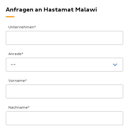
Anfragen an Hastamat Malawi
Allgemeine
Unternehmen
*
Anfrage
Anrede
*
Vorname
*
Nachname
*