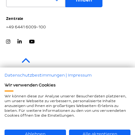
Zentrale
+49 6441 6009-100
Zum Seitenanfang
Datenschutzbestimmungen
|
Impressum
Wir verwenden Cookies
Impressum
Datenschutz
Wir können diese zur Analyse unserer Besucherdaten platzieren,
um unsere Webseite zu verbessern, personalisierte Inhalte
Compliance
anzuzeigen und Ihnen ein großartiges Webseiten-Erlebnis zu
bieten. Für weitere Informationen zu den von uns verwendeten
AEB und LkSG
Cookies öffnen Sie die Einstellungen.
Barrierefreiheitserklärung
Seitenübersicht
Ablehnen
Alle akzeptieren