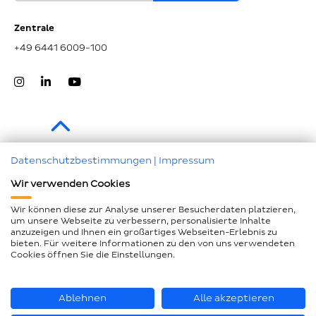
Zentrale
+49 6441 6009-100
Zum Seitenanfang
Datenschutzbestimmungen
|
Impressum
Wir verwenden Cookies
Impressum
Datenschutz
Wir können diese zur Analyse unserer Besucherdaten platzieren,
um unsere Webseite zu verbessern, personalisierte Inhalte
Compliance
anzuzeigen und Ihnen ein großartiges Webseiten-Erlebnis zu
bieten. Für weitere Informationen zu den von uns verwendeten
AEB und LkSG
Cookies öffnen Sie die Einstellungen.
Barrierefreiheitserklärung
Seitenübersicht
Ablehnen
Alle akzeptieren