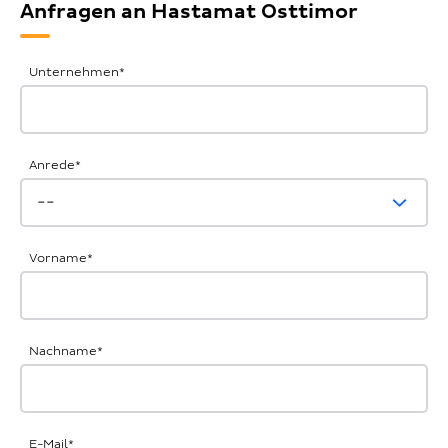
Anfragen an Hastamat Osttimor
Allgemeine
Unternehmen
*
Anfrage
Anrede
*
Vorname
*
Nachname
*
E-Mail
*