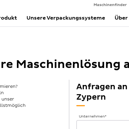
Maschinenfinder
rodukt
Unsere Verpackungssysteme
Über
Ihre Maschinenlösung 
Anfragen an
imieren?
ln
Zypern
h unser
llstmöglich
Allgemeine
Unternehmen
*
Anfrage