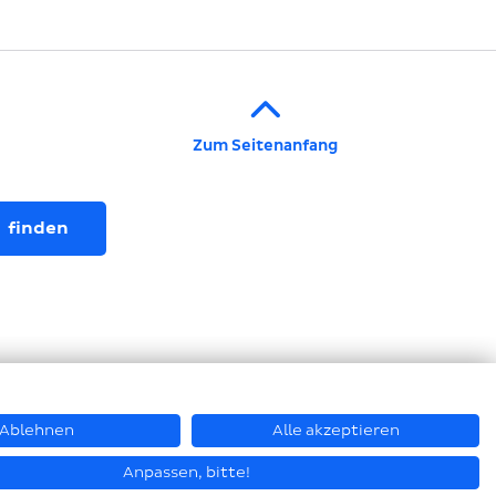
Zum Seitenanfang
Ablehnen
Alle akzeptieren
© Hastamat Verpackungstechnik GmbH + Co. KG 2026
Anpassen, bitte!