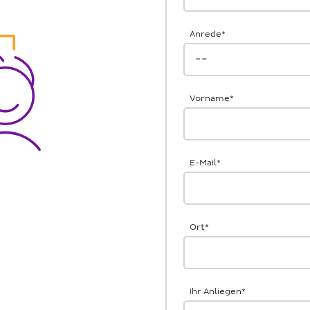
Anrede
*
Vorname
*
E-Mail
*
Ort
*
Ihr Anliegen
*