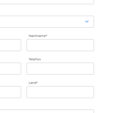
Nachname
*
Telefon
Land
*