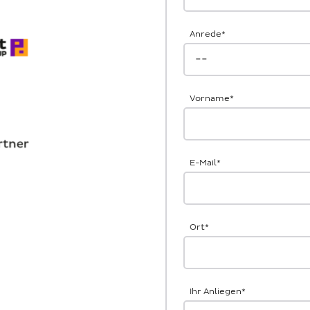
Anrede
*
Vorname
*
E-Mail
*
Ort
*
Ihr Anliegen
*