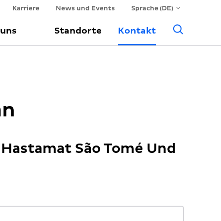
Karriere
News und Events
Sprache (DE)
Suche
 uns
Standorte
Kontakt
an
 Hastamat São Tomé Und