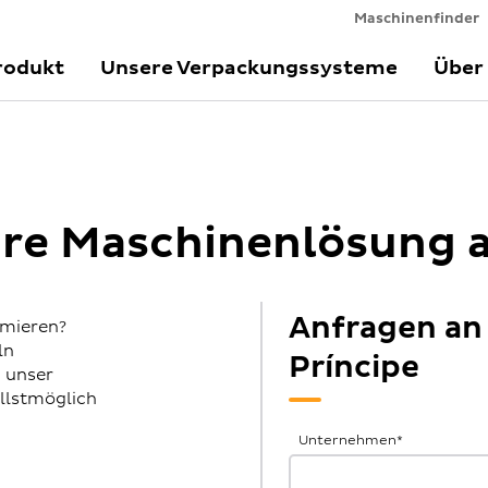
Maschinenfinder
rodukt
Unsere Verpackungssysteme
Über
Ihre Maschinenlösung 
Anfragen an
imieren?
ln
Príncipe
h unser
llstmöglich
Allgemeine
Unternehmen
*
Anfrage