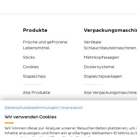
Produkte
Verpackungsmaschi
Frische und gefrorene
Vertikale
Lebensmittel
Schlauchbeutelmaschinen
Sticks
Mehrkopfwaagen
Cookies
Dosiersysteme
Stapelchips
Stapelchipsanlagen
Alle Produkte
Alle Verpackungsmaschine
Datenschutzbestimmungen
|
Impressum
Wir verwenden Cookies
Impressum
Datenschutz
Compliance
AEB und Lk
Wir können diese zur Analyse unserer Besucherdaten platzieren, um 
Inhalte anzuzeigen und Ihnen ein großartiges Webseiten-Erlebnis zu 