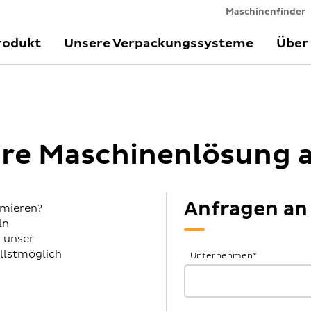
Maschinenfinder
rodukt
Unsere Verpackungssysteme
Über
Ihre Maschinenlösung 
Anfragen an
imieren?
ln
h unser
Allgemeine
llstmöglich
Unternehmen
*
Anfrage