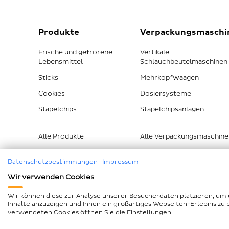
Produkte
Verpackungsmaschi
Frische und gefrorene
Vertikale
Lebensmittel
Schlauchbeutelmaschinen
Sticks
Mehrkopfwaagen
Cookies
Dosiersysteme
Stapelchips
Stapelchipsanlagen
Alle Produkte
Alle Verpackungsmaschine
Datenschutzbestimmungen
|
Impressum
Wir verwenden Cookies
Impressum
Datenschutz
Compliance
AEB und Lk
Wir können diese zur Analyse unserer Besucherdaten platzieren, um 
Inhalte anzuzeigen und Ihnen ein großartiges Webseiten-Erlebnis zu 
Barrierefreiheitserklärung
Seitenübersicht
verwendeten Cookies öffnen Sie die Einstellungen.