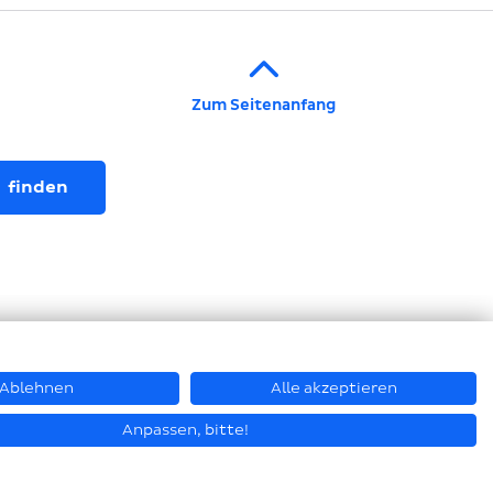
Zum Seitenanfang
Ablehnen
Alle akzeptieren
© Hastamat Verpackungstechnik GmbH + Co. KG 2026
Anpassen, bitte!