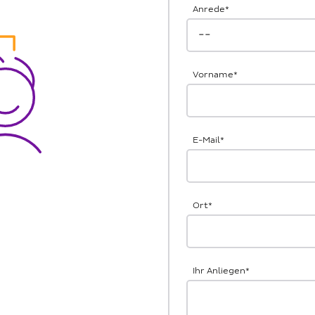
Anrede
*
Vorname
*
E-Mail
*
Ort
*
Ihr Anliegen
*