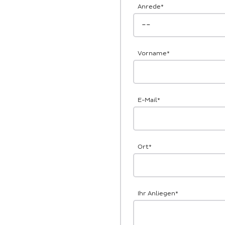
Anrede
*
Vorname
*
E-Mail
*
Ort
*
Ihr Anliegen
*