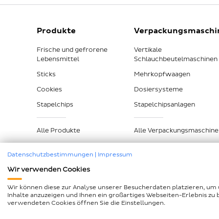
Produkte
Verpackungsmaschi
Frische und gefrorene
Vertikale
Lebensmittel
Schlauchbeutelmaschinen
Sticks
Mehrkopfwaagen
Cookies
Dosiersysteme
Stapelchips
Stapelchipsanlagen
Alle Produkte
Alle Verpackungsmaschine
Datenschutzbestimmungen
|
Impressum
Wir verwenden Cookies
Impressum
Datenschutz
Compliance
AEB und Lk
Wir können diese zur Analyse unserer Besucherdaten platzieren, um 
Inhalte anzuzeigen und Ihnen ein großartiges Webseiten-Erlebnis zu 
Barrierefreiheitserklärung
Seitenübersicht
verwendeten Cookies öffnen Sie die Einstellungen.