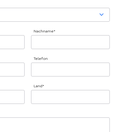
Nachname
*
Telefon
Land
*