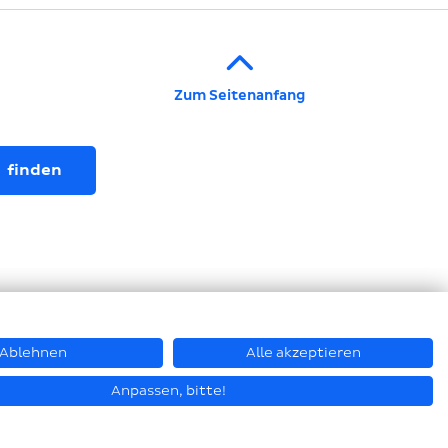
Zum Seitenanfang
Ablehnen
Alle akzeptieren
© Hastamat Verpackungstechnik GmbH + Co. KG 2026
Anpassen, bitte!