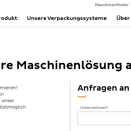
Maschinenfinder
rodukt
Unsere Verpackungssysteme
Über
Ihre Maschinenlösung 
Anfragen an
imieren?
ln
h unser
Allgemeine
llstmöglich
Unternehmen
*
Anfrage